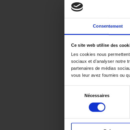
Consentement
Ce site web utilise des cook
Les cookies nous permettent d
sociaux et d'analyser notre tr
partenaires de médias sociaux
vous leur avez fournies ou qu'
S
Nécessaires
é
l
e
Accueil
c
Présentation
t
Nos réalisati